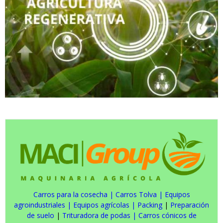
Carros para la cosecha
|
Carros Tolva
|
Equipos
agroindustriales
|
Equipos agrícolas
|
Packing
|
Preparación
de suelo
|
Trituradora de podas
|
Carros cónicos de