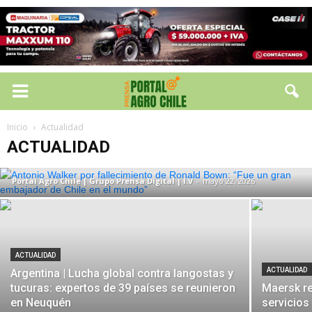
ACTUALIDAD
Antonio Walker por fallecimiento de
Inicio
Actualidad
Ronald Bown: “Fue un gran embajador de
ACTUALIDAD
Chile en el mundo”
Portal Agro Chile | Grupo Prensa Digital | I.V
-
mayo 22, 2026
ACTUALIDAD
ACTUALIDAD
Argentina | Lucha global contra langostas y
tucuras: expertos de 39 países se reunieron
Maersk re
en Neuquén
servicios