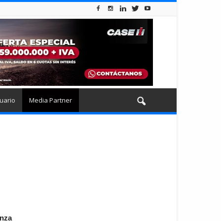
uario
Media Partner
anza