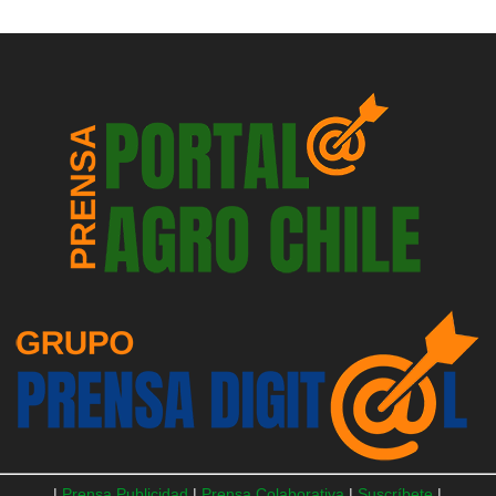
|
Prensa Publicidad
|
Prensa Colaborativa
|
Suscríbete
|