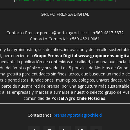
GRUPO PRENSA DIGITAL
Contacto Prensa: prensa@portalagrochile.cl | +569 4817 5372
Contacto Comercial: +569 4521 9061
ro y la agroindustria, sus desafíos, innovación y desarrollo sustenta
l, perteneciente a
Grupo Prensa Digital www.grupoprensadigital
 mediante la publicación de contenidos de calidad, con una audiencia 
n del ámbito público y privado. Los 5 portales de Noticias de Grupo P
rma gratuita para entidades sin fines lucros, que busquen un medio de 
s a periodistas, fundaciones, municipios, colegios, universidades, ON
r parte de nuestra red de prensa, por una agricultura más sustentable 
a las empresas y marcas a sumarse a nuestro selecto grupo de Auspi
comunidad de
Portal Agro Chile Noticias
.
Contáctanos:
prensa@portalagrochile.cl