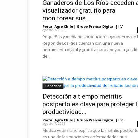
Ganaderos de Los Ríos acceden 
visualizador gratuito para
monitorear sus...
Portal Agro Chile | Grupo Prensa Digital | I.V
-
agosto 7, 2026
Pequeños y medianos productores ganaderos de 
Región de Los Ríos cuentan con una nueva
herramienta digital y gratuita para apoyar la gesti
de...
Ganadería
Detección a tiempo metritis
postparto es clave para proteger 
productividad...
Portal Agro Chile | Grupo Prensa Digital | I.V
-
agosto 7, 2026
Médico veterinario explica que la metritis postpart
es una de las principales enfermedades que