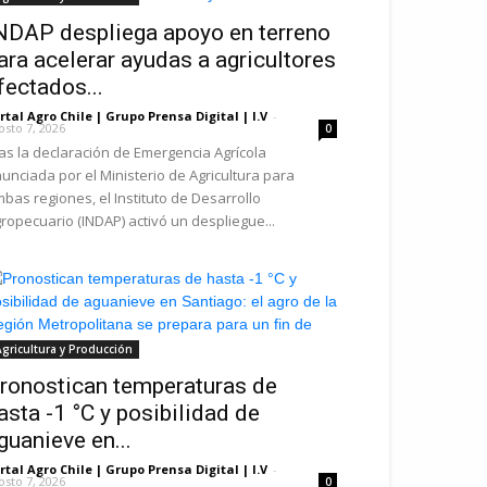
NDAP despliega apoyo en terreno
ara acelerar ayudas a agricultores
fectados...
rtal Agro Chile | Grupo Prensa Digital | I.V
-
osto 7, 2026
0
as la declaración de Emergencia Agrícola
unciada por el Ministerio de Agricultura para
bas regiones, el Instituto de Desarrollo
ropecuario (INDAP) activó un despliegue...
gricultura y Producción
ronostican temperaturas de
asta -1 °C y posibilidad de
guanieve en...
rtal Agro Chile | Grupo Prensa Digital | I.V
-
osto 7, 2026
0