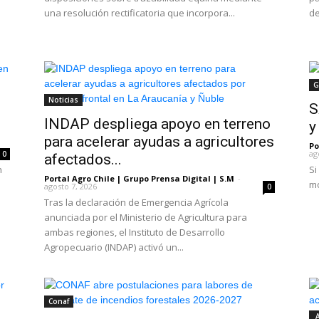
una resolución rectificatoria que incorpora...
de
G
Noticias
S
INDAP despliega apoyo en terreno
y
para acelerar ayudas a agricultores
Po
ag
0
afectados...
n
Si
Portal Agro Chile | Grupo Prensa Digital | S.M
-
mo
agosto 7, 2026
0
Tras la declaración de Emergencia Agrícola
anunciada por el Ministerio de Agricultura para
ambas regiones, el Instituto de Desarrollo
Agropecuario (INDAP) activó un...
Conaf
A