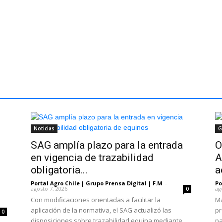
Noticias
G
SAG amplía plazo para la entrada
O
en vigencia de trazabilidad
A
obligatoria...
a
Portal Agro Chile | Grupo Prensa Digital | F.M
-
Po
agosto 7, 2026
ag
0
Con modificaciones orientadas a facilitar la
Má
aplicación de la normativa, el SAG actualizó las
pr
0
disposiciones sobre trazabilidad equina mediante
pa