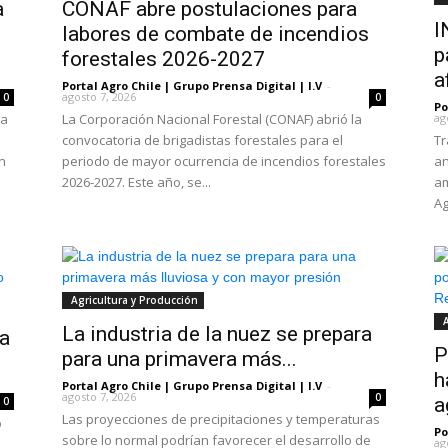
a
CONAF abre postulaciones para
I
labores de combate de incendios
p
forestales 2026-2027
a
Portal Agro Chile | Grupo Prensa Digital | I.V
-
agosto 7, 2026
0
0
Po
la
La Corporación Nacional Forestal (CONAF) abrió la
ag
convocatoria de brigadistas forestales para el
Tr
ón
periodo de mayor ocurrencia de incendios forestales
an
2026-2027. Este año, se...
am
Ag
Agricultura y Producción
A
La industria de la nuez se prepara
la
P
para una primavera más...
h
Portal Agro Chile | Grupo Prensa Digital | I.V
-
agosto 7, 2026
0
a
0
Las proyecciones de precipitaciones y temperaturas
o
Po
sobre lo normal podrían favorecer el desarrollo de
ag