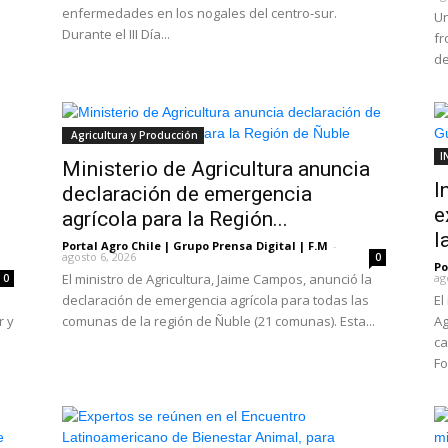
enfermedades en los nogales del centro-sur.
Un
Durante el III Día...
fr
de
Agricultura y Producción
I
Ministerio de Agricultura anuncia
I
declaración de emergencia
e
agrícola para la Región...
l
Portal Agro Chile | Grupo Prensa Digital | F.M
-
agosto 6, 2026
0
Po
El ministro de Agricultura, Jaime Campos, anunció la
ag
0
declaración de emergencia agrícola para todas las
El
r y
comunas de la región de Ñuble (21 comunas). Esta...
Ag
ca
Fo