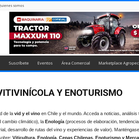
Quienes somos
Suscríbete
Eventos
Área Comercial
Marketplace Agropec
VITIVINÍCOLA Y ENOTURISMO
ad de la
vid y el vino
en Chile y el mundo. Acceda a noticias, análisis 
 cambio climático), la
Enología
(procesos de elaboración, tendencia
orial, desarrollo de rutas del vino y experiencias de valor). Manténgase
sobre:
Viticultura, Enología, Cepas Chilenas, Enoturismo y Merc