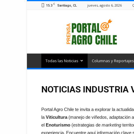
C
15.3
jueves, agosto 6, 2026
Santiago, CL
Portal
Agro
Chile
Todas las Noticias
Columnas y Reportajes
NOTICIAS INDUSTRIA 
Portal Agro Chile te invita a explorar la actualid
la
Viticultura
(manejo de viñedos, adaptación al
el
Enoturismo
(estrategias de
marketing
territ
experiencia. Encuentre aquí información clave 