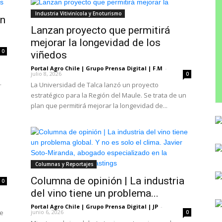
Industria Vitivinícola y Enoturismo
án
Lanzan proyecto que permitirá
mejorar la longevidad de los
0
viñedos
Portal Agro Chile | Grupo Prensa Digital | F.M
-
julio 8, 2026
0
.
La Universidad de Talca lanzó un proyecto
estratégico para la Región del Maule. Se trata de un
plan que permitirá mejorar la longevidad de...
Columnas y Reportajes
Columna de opinión | La industria
0
del vino tiene un problema...
Portal Agro Chile | Grupo Prensa Digital | JP
-
te
junio 6, 2026
0