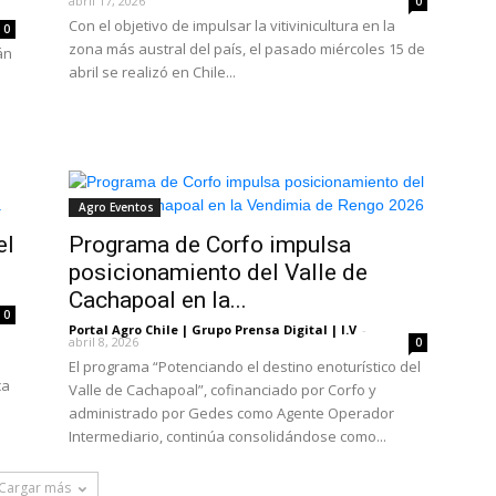
abril 17, 2026
0
Con el objetivo de impulsar la vitivinicultura en la
0
zona más austral del país, el pasado miércoles 15 de
án
abril se realizó en Chile...
Agro Eventos
el
Programa de Corfo impulsa
posicionamiento del Valle de
Cachapoal en la...
0
Portal Agro Chile | Grupo Prensa Digital | I.V
-
abril 8, 2026
0
El programa “Potenciando el destino enoturístico del
ca
Valle de Cachapoal”, cofinanciado por Corfo y
administrado por Gedes como Agente Operador
Intermediario, continúa consolidándose como...
Cargar más