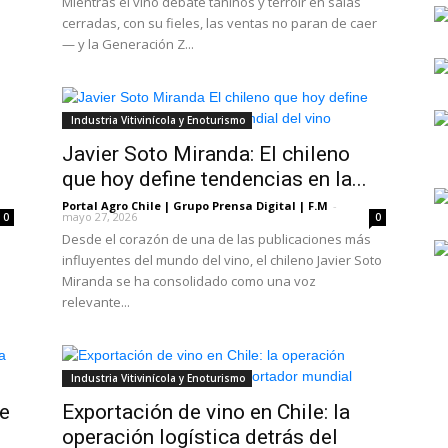
Mientras el vino debate taninos y terroir en salas
cerradas, con su fieles, las ventas no paran de caer
— y la Generación Z...
Industria Vitivinícola y Enoturismo
Javier Soto Miranda: El chileno
que hoy define tendencias en la...
Portal Agro Chile | Grupo Prensa Digital | F.M
-
mayo 27, 2026
0
0
Desde el corazón de una de las publicaciones más
influyentes del mundo del vino, el chileno Javier Soto
Miranda se ha consolidado como una voz
relevante...
Industria Vitivinícola y Enoturismo
de
Exportación de vino en Chile: la
operación logística detrás del