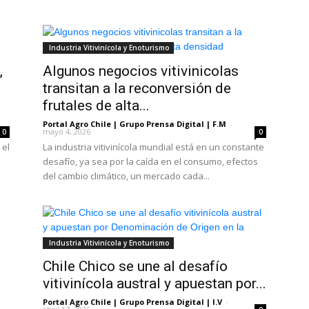
Industria Vitivinícola y Enoturismo
,
Algunos negocios vitivinicolas
transitan a la reconversión de
frutales de alta...
Portal Agro Chile | Grupo Prensa Digital | F.M
-
mayo 4, 2026
0
0
 el
La industria vitivinícola mundial está en un constante
desafío, ya sea por la caída en el consumo, efectos
del cambio climático, un mercado cada...
Industria Vitivinícola y Enoturismo
Chile Chico se une al desafío
vitivinícola austral y apuestan por...
Portal Agro Chile | Grupo Prensa Digital | I.V
-