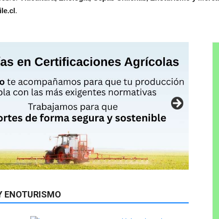
le.cl
.
 Y ENOTURISMO