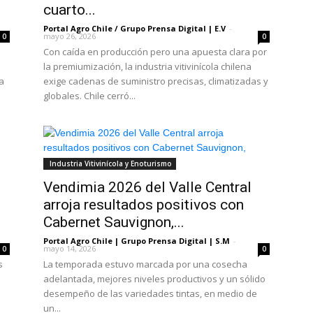
cuarto...
Portal Agro Chile / Grupo Prensa Digital | E.V
-
mayo 26, 2026
0
0
Con caída en producción pero una apuesta clara por
la premiumización, la industria vitivinícola chilena
a
exige cadenas de suministro precisas, climatizadas y
globales. Chile cerró...
Industria Vitivinícola y Enoturismo
Vendimia 2026 del Valle Central
arroja resultados positivos con
Cabernet Sauvignon,...
Portal Agro Chile | Grupo Prensa Digital | S.M
-
mayo 14, 2026
0
0
s
La temporada estuvo marcada por una cosecha
adelantada, mejores niveles productivos y un sólido
desempeño de las variedades tintas, en medio de
un...