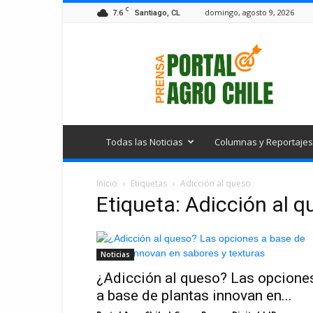
C
7.6
domingo, agosto 9, 2026
Santiago, CL
Portal
Agro
Chile
Todas las Noticias
Columnas y Reportajes
Inicio
Etiquetas
Adicción al queso
Etiqueta: Adicción al 
Noticias
¿Adicción al queso? Las opcione
a base de plantas innovan en...