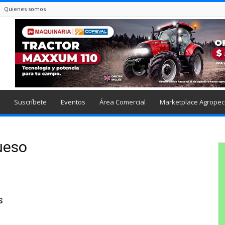
Quienes somos
Suscríbete
Eventos
Área Comercial
Marketplace Agropec
queso
s