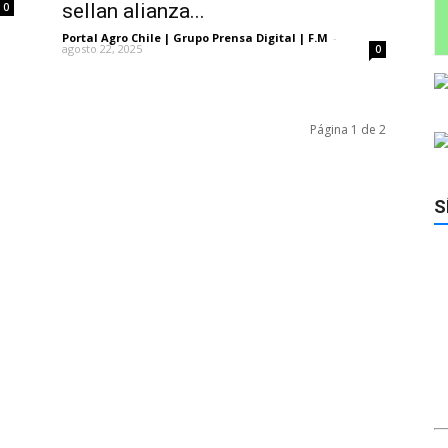
sellan alianza...
0
Portal Agro Chile | Grupo Prensa Digital | F.M
-
agosto 22, 2025
0
Página 1 de 2
S