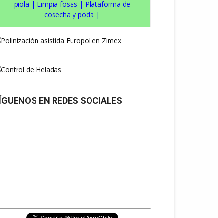
piola
|
Limpia fosas
|
Plataforma de
cosecha y poda
|
ÍGUENOS EN REDES SOCIALES