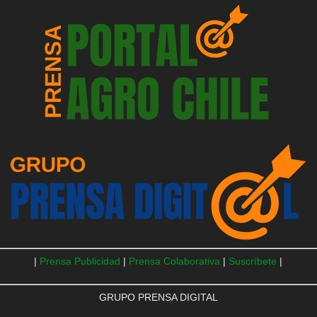
|
Prensa Publicidad
|
Prensa Colaborativa
|
Suscríbete
|
GRUPO PRENSA DIGITAL