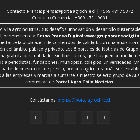
Contacto Prensa: prensa@portalagrochile.cl | +569 4817 5372
Contacto Comercial: +569 4521 9061
ro y la agroindustria, sus desafíos, innovación y desarrollo sustenta
l, perteneciente a
Grupo Prensa Digital www.grupoprensadigital
 mediante la publicación de contenidos de calidad, con una audiencia 
n del ámbito público y privado. Los 5 portales de Noticias de Grupo P
rma gratuita para entidades sin fines lucros, que busquen un medio de 
s a periodistas, fundaciones, municipios, colegios, universidades, ON
r parte de nuestra red de prensa, por una agricultura más sustentable 
a las empresas y marcas a sumarse a nuestro selecto grupo de Auspi
comunidad de
Portal Agro Chile Noticias
.
Contáctanos:
prensa@portalagrochile.cl