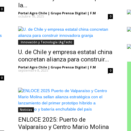
la...
0
Portal Agro Chile | Grupo Prensa Digital | F.M
-
octubre 18, 2025
0
Innovación y Tecnología (AgTech)
U. de Chile y empresa estatal china
concretan alianza para construir...
Portal Agro Chile | Grupo Prensa Digital | F.M
-
septiembre 8, 2025
0
0
Noticias
ENLOCE 2025: Puerto de
Valparaíso y Centro Mario Molina