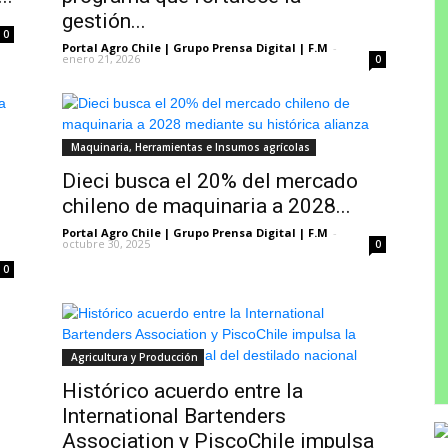
gestión...
0
Portal Agro Chile | Grupo Prensa Digital | F.M
-
enero 21, 2026
0
Maquinaria, Herramientas e Insumos agrícolas
Dieci busca el 20% del mercado
chileno de maquinaria a 2028...
Portal Agro Chile | Grupo Prensa Digital | F.M
-
octubre 30, 2025
0
0
Agricultura y Producción
Histórico acuerdo entre la
International Bartenders
Association y PiscoChile impulsa