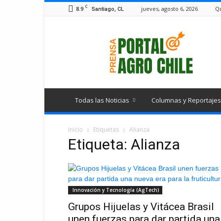
C
8.9
jueves, agosto 6, 2026
Q
Santiago, CL
Portal
Agro
Chile
Todas las Noticias
Columnas y Reportajes
Inicio
Etiquetas
Alianza
Etiqueta: Alianza
Innovación y Tecnología (AgTech)
Grupos Hijuelas y Vitácea Brasil
unen fuerzas para dar partida una.