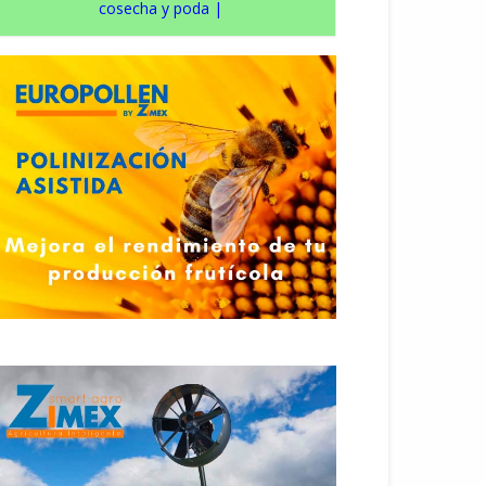
cosecha y poda
|