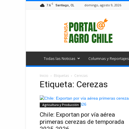
C
7.6
domingo, agosto 9, 2026
Santiago, CL
Portal
Agro
Chile
Todas las Noticias
Columnas y Reportajes
Inicio
Etiquetas
Cerezas
Etiqueta: Cerezas
Agricultura y Producción
Chile: Exportan por vía aérea
primeras cerezas de temporada