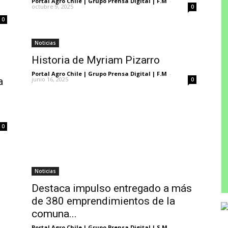
Portal Agro Chile | Grupo Prensa Digital | F.M
-
octubre 9, 2025
0
0
Noticias
Historia de Myriam Pizarro
Portal Agro Chile | Grupo Prensa Digital | F.M
-
a
junio 16, 2025
0
0
Noticias
Destaca impulso entregado a más
de 380 emprendimientos de la
comuna...
Portal Agro Chile | Grupo Prensa Digital | S.M
-