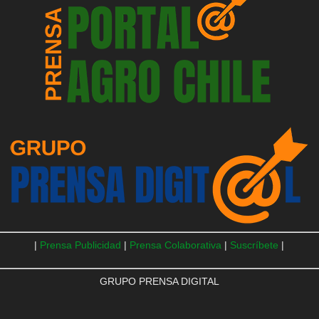
|
Prensa Publicidad
|
Prensa Colaborativa
|
Suscríbete
|
GRUPO PRENSA DIGITAL