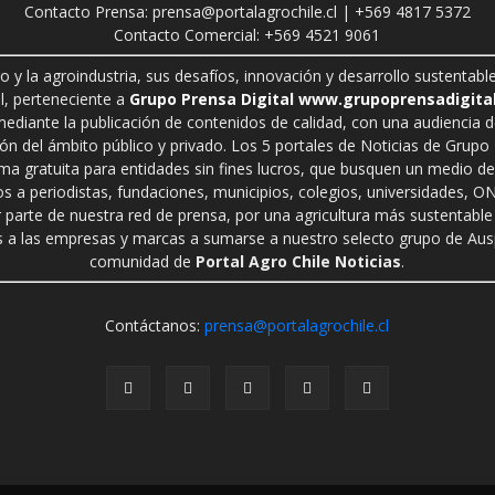
Contacto Prensa: prensa@portalagrochile.cl | +569 4817 5372
Contacto Comercial: +569 4521 9061
ro y la agroindustria, sus desafíos, innovación y desarrollo sustenta
l, perteneciente a
Grupo Prensa Digital www.grupoprensadigital
 mediante la publicación de contenidos de calidad, con una audiencia 
n del ámbito público y privado. Los 5 portales de Noticias de Grupo P
rma gratuita para entidades sin fines lucros, que busquen un medio de 
s a periodistas, fundaciones, municipios, colegios, universidades, ON
r parte de nuestra red de prensa, por una agricultura más sustentable 
a las empresas y marcas a sumarse a nuestro selecto grupo de Auspi
comunidad de
Portal Agro Chile Noticias
.
Contáctanos:
prensa@portalagrochile.cl