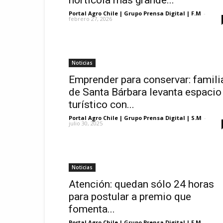
hortícola más grande...
Portal Agro Chile | Grupo Prensa Digital | F.M
-
febrero 27, 2026
Noticias
Emprender para conservar: famili
de Santa Bárbara levanta espacio
turístico con...
Portal Agro Chile | Grupo Prensa Digital | S.M
-
julio 30, 2025
Noticias
Atención: quedan sólo 24 horas
para postular a premio que
fomenta...
Portal Agro Chile | Grupo Prensa Digital | F.M
-