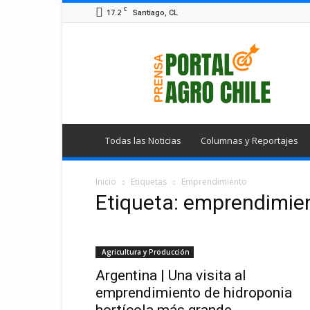
C
17.2
Santiago, CL
Portal
Agro
Chile
Todas las Noticias
Columnas y Reportajes
Inicio
Etiquetas
Emprendimiento
Etiqueta: emprendimie
Agricultura y Producción
Argentina | Una visita al
emprendimiento de hidroponia