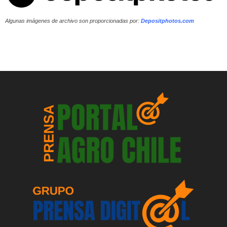
Algunas imágenes de archivo son proporcionadas por:
Depositphotos.com