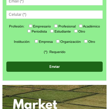
Profesión:
Empresario
Profesional
Académico
Periodista
Estudiante
Otro
Institución:
Empresa
Organización
Otro
(*): Requerido