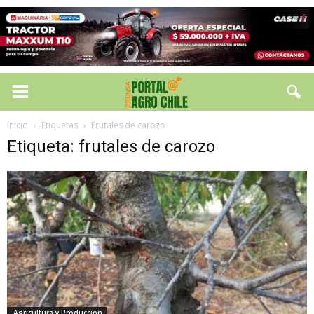
Inicio
Etiquetas
Frutales de carozo
Etiqueta: frutales de carozo
Agricultura y Producción