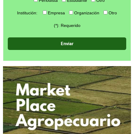
Periodista
Estudiante
Otro
Institución:
Empresa
Organización
Otro
(*): Requerido