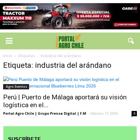
Inicio
Etiquetas
Industria del arándano
Etiqueta: industria del arándano
Agro Eventos
Perú | Puerto de Málaga aportará su visión
logística en el...
Portal Agro Chile | Grupo Prensa Digital | F.M
-
febrero 17, 2026
0
SUSCRÍBETE