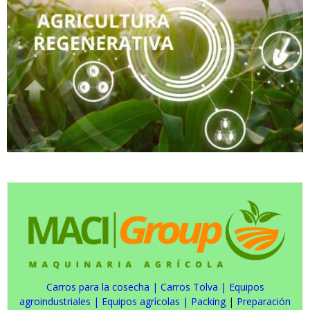
Carros para la cosecha
|
Carros Tolva
|
Equipos
agroindustriales
|
Equipos agrícolas
|
Packing
|
Preparación