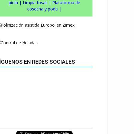
piola
|
Limpia fosas
|
Plataforma de
cosecha y poda
|
ÍGUENOS EN REDES SOCIALES