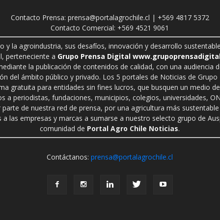
Contacto Prensa: prensa@portalagrochile.cl | +569 4817 5372
Contacto Comercial: +569 4521 9061
ro y la agroindustria, sus desafíos, innovación y desarrollo sustenta
l, perteneciente a
Grupo Prensa Digital www.grupoprensadigital
 mediante la publicación de contenidos de calidad, con una audiencia 
n del ámbito público y privado. Los 5 portales de Noticias de Grupo P
rma gratuita para entidades sin fines lucros, que busquen un medio de 
s a periodistas, fundaciones, municipios, colegios, universidades, ON
r parte de nuestra red de prensa, por una agricultura más sustentable 
a las empresas y marcas a sumarse a nuestro selecto grupo de Auspi
comunidad de
Portal Agro Chile Noticias
.
Contáctanos:
prensa@portalagrochile.cl