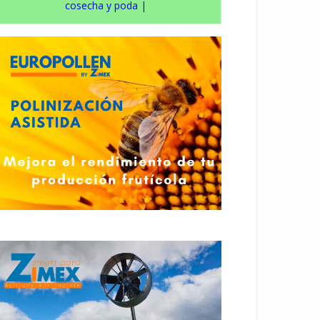
cosecha y poda
|