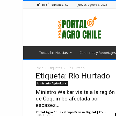
C
15.3
jueves, agosto 6, 2026
Santiago, CL
Portal
Agro
Chile
Todas las Noticias
Columnas y Reportajes
Inicio
Etiquetas
Río Hurtado
Etiqueta: Río Hurtado
Ministerio Agricultura
Ministro Walker visita a la región
de Coquimbo afectada por
escasez...
Portal Agro Chile / Grupo Prensa Digital | E.V
-
julio 19, 2019