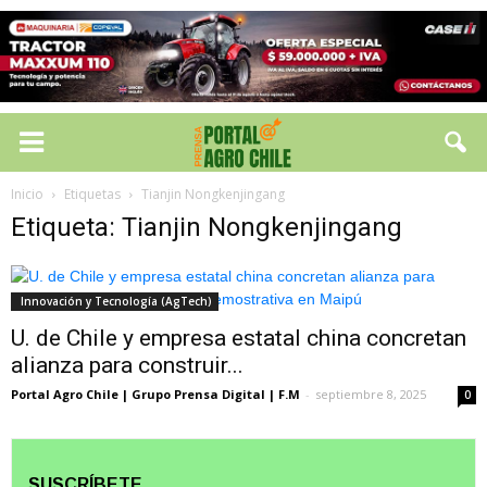
Inicio
Etiquetas
Tianjin Nongkenjingang
Etiqueta: Tianjin Nongkenjingang
Innovación y Tecnología (AgTech)
U. de Chile y empresa estatal china concretan
alianza para construir...
Portal Agro Chile | Grupo Prensa Digital | F.M
-
septiembre 8, 2025
0
SUSCRÍBETE