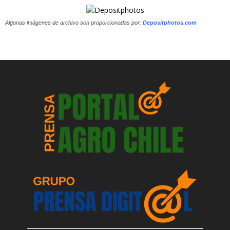
Algunas imágenes de archivo son proporcionadas por:
Depositphotos.com