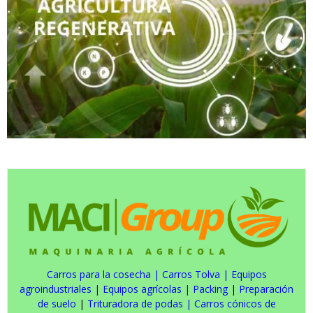
Carros para la cosecha
|
Carros Tolva
|
Equipos
agroindustriales
|
Equipos agrícolas
|
Packing
|
Preparación
de suelo
|
Trituradora de podas
|
Carros cónicos de