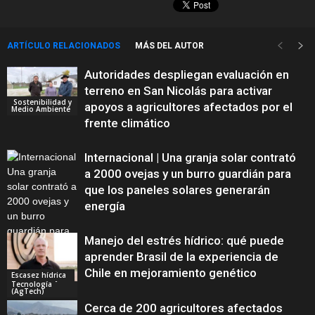
ARTÍCULO RELACIONADOS
MÁS DEL AUTOR
Autoridades despliegan evaluación en
terreno en San Nicolás para activar
Sostenibilidad y
apoyos a agricultores afectados por el
Medio Ambiente
frente climático
Internacional | Una granja solar contrató
a 2000 ovejas y un burro guardián para
que los paneles solares generarán
energía
Manejo del estrés hídrico: qué puede
aprender Brasil de la experiencia de
Chile en mejoramiento genético
Escasez hídrica
Innovación y
Tecnología
(AgTech)
Cerca de 200 agricultores afectados