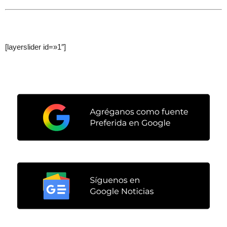
[layerslider id=»1″]