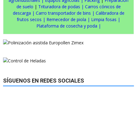
agroindustriales
|
Equipos agrícolas
|
Packing
|
Preparación
de suelo
|
Trituradora de podas
|
Carros cónicos de
descarga
|
Carro transportador de bins
|
Calibradora de
frutos secos
|
Remecedor de piola
|
Limpia fosas
|
Plataforma de cosecha y poda
|
SÍGUENOS EN REDES SOCIALES