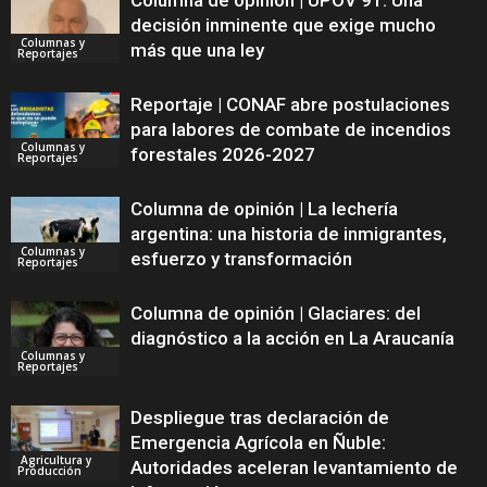
Columna de opinión | UPOV 91: Una
decisión inminente que exige mucho
Columnas y
más que una ley
Reportajes
Reportaje | CONAF abre postulaciones
para labores de combate de incendios
Columnas y
forestales 2026-2027
Reportajes
Columna de opinión | La lechería
argentina: una historia de inmigrantes,
Columnas y
esfuerzo y transformación
Reportajes
Columna de opinión | Glaciares: del
diagnóstico a la acción en La Araucanía
Columnas y
Reportajes
Despliegue tras declaración de
Emergencia Agrícola en Ñuble:
Agricultura y
Autoridades aceleran levantamiento de
Producción