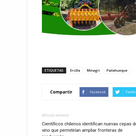
ETIQUETAS
Ercilla
Minagri
Pailahueque
Compartir
Facebook
Twitte
Artículo anterior
Científicos chilenos identifican nuevas cepas d
vino que permitirían ampliar fronteras de