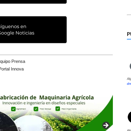
P
quipo Prensa
Portal Innova
Al
dr
Al