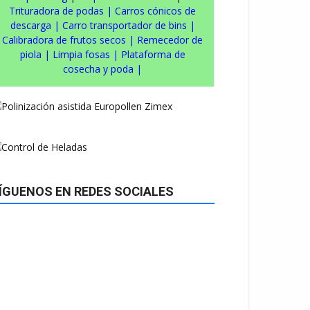
Trituradora de podas
|
Carros cónicos de
descarga
|
Carro transportador de bins
|
Calibradora de frutos secos
|
Remecedor de
piola
|
Limpia fosas
|
Plataforma de
cosecha y poda
|
ÍGUENOS EN REDES SOCIALES