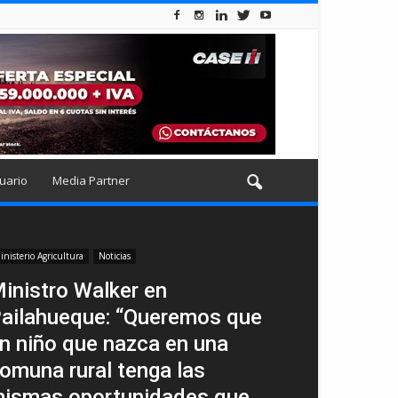
uario
Media Partner
inisterio Agricultura
Noticias
inistro Walker en
ailahueque: “Queremos que
n niño que nazca en una
omuna rural tenga las
ismas oportunidades que