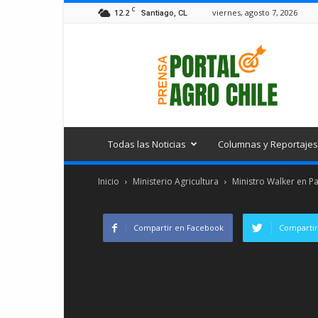
C
12.2
viernes, agosto 7, 2026
Santiago, CL
Portal
Agro
Chile
Todas las Noticias
Columnas y Reportajes
Inicio
Ministerio Agricultura
Ministro Walker en P
Compartir en Facebook
Compartir