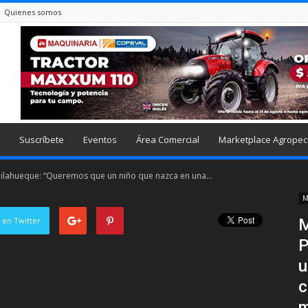
Quienes somos
Suscríbete
Eventos
Área Comercial
Marketplace Agropec
ailahueque: “Queremos que un niño que nazca en una...
M
 en Twitter
M
P
u
c
m