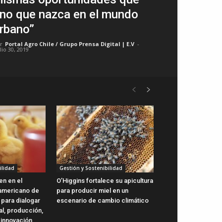
no que nazca en el mundo
rbano”
r
Portal Agro Chile / Grupo Prensa Digital | E.V
-
lio 30, 2019
ilidad
Gestión y Sostenibilidad
en en el
O’Higgins fortalece su apicultura
oamericano de
para producir miel en un
 para dialogar
escenario de cambio climático
al, producción,
 innovación