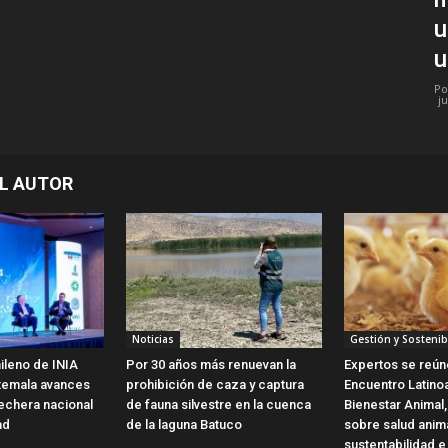
u
u
Po
ju
L AUTOR
Noticias
Gestión y Sostenib
ileno de INIA
Por 30 años más renuevan la
Expertos se reún
temala avances
prohibición de caza y captura
Encuentro Latin
 lechera nacional
de fauna silvestre en la cuenca
Bienestar Animal,
ad
de la laguna Batuco
sobre salud anim
sustentabilidad e