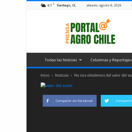
C
6.1
sábado, agosto 8, 2026
Santiago, CL
Portal
Agro
Chile
Todas las Noticias
Columnas y Reportajes
Inicio
Noticias
No nos olvidemos del valor del su
Compartir en Facebook
Compartir