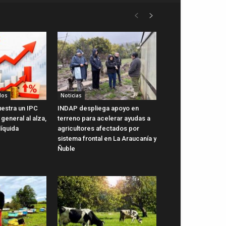
dos
Noticias
uestra un IPC
INDAP despliega apoyo en
general al alza,
terreno para acelerar ayudas a
líquida
agricultores afectados por
sistema frontal en La Araucanía y
Ñuble