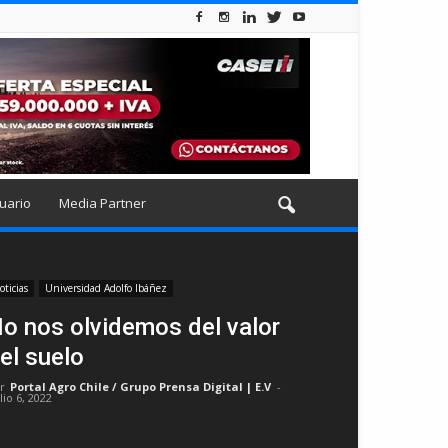
uario
Media Partner
oticias
Universidad Adolfo Ibáñez
o nos olvidemos del valor
el suelo
r
Portal Agro Chile / Grupo Prensa Digital | E.V
-
lio 6, 2022