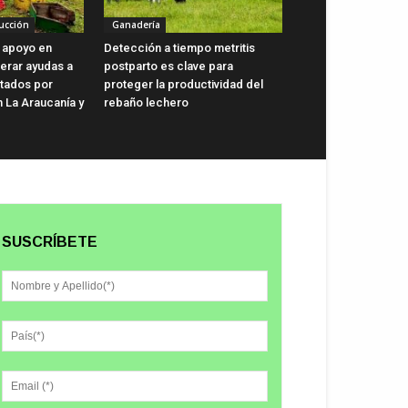
ucción
Ganadería
 apoyo en
Detección a tiempo metritis
lerar ayudas a
postparto es clave para
ctados por
proteger la productividad del
n La Araucanía y
rebaño lechero
SUSCRÍBETE