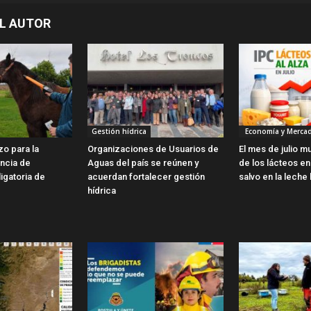
L AUTOR
Gestión hídrica
Economía y Merca
zo para la
Organizaciones de Usuarios de
El mes de julio m
encia de
Aguas del país se reúnen y
de los lácteos en 
ligatoria de
acuerdan fortalecer gestión
salvo en la leche 
hídrica