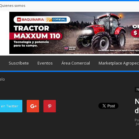
Quienes somos
Suscríbete
Eventos
Área Comercial
Marketplace Agropec
elo
N
N
 en Twitter
d
Po
ju