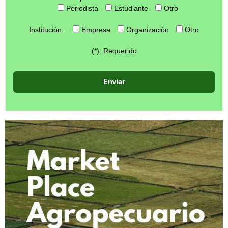
Periodista
Estudiante
Otro
Institución:
Empresa
Organización
Otro
(*): Requerido