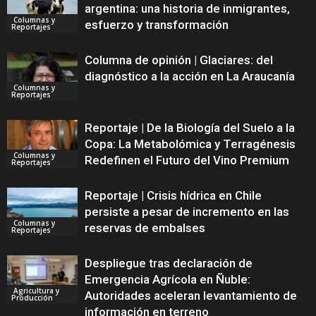
argentina: una historia de inmigrantes,
Columnas y
esfuerzo y transformación
Reportajes
Columna de opinión | Glaciares: del
diagnóstico a la acción en La Araucanía
Columnas y
Reportajes
Reportaje | De la Biología del Suelo a la
Copa: La Metabolómica y Terragénesis
Columnas y
Redefinen el Futuro del Vino Premium
Reportajes
Reportaje | Crisis hídrica en Chile
persiste a pesar de incremento en las
Columnas y
reservas de embalses
Reportajes
Despliegue tras declaración de
Emergencia Agrícola en Ñuble:
Agricultura y
Autoridades aceleran levantamiento de
Producción
información en terreno