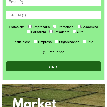
Profesión:
Empresario
Profesional
Académico
Periodista
Estudiante
Otro
Institución:
Empresa
Organización
Otro
(*): Requerido