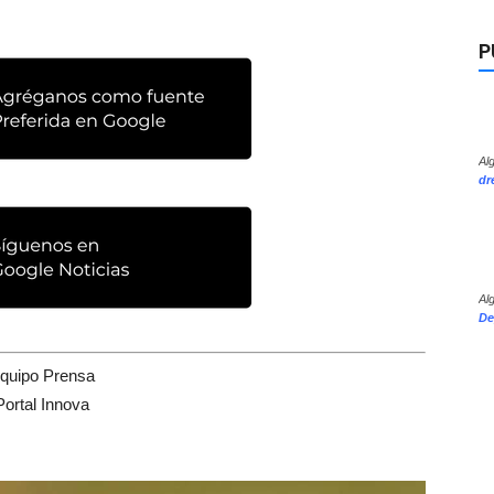
P
Al
dr
Al
De
quipo Prensa
Portal Innova