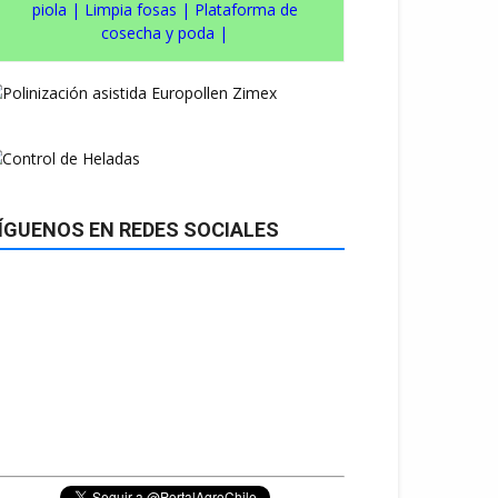
piola
|
Limpia fosas
|
Plataforma de
cosecha y poda
|
ÍGUENOS EN REDES SOCIALES