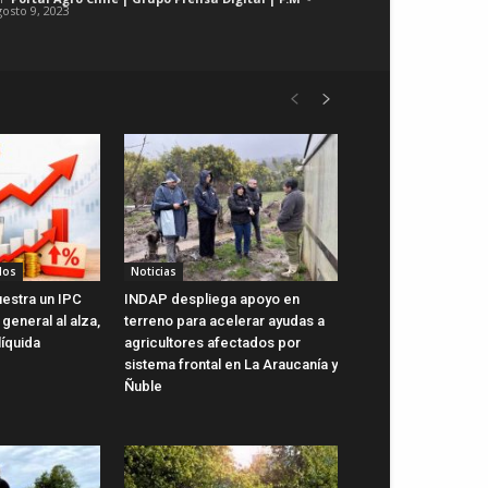
gosto 9, 2023
dos
Noticias
uestra un IPC
INDAP despliega apoyo en
general al alza,
terreno para acelerar ayudas a
líquida
agricultores afectados por
sistema frontal en La Araucanía y
Ñuble