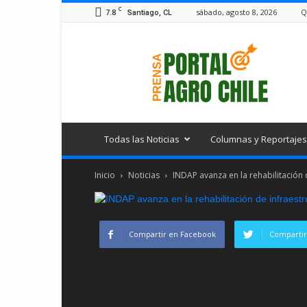
C
7.8
sábado, agosto 8, 2026
Q
Santiago, CL
Portal
Agro
Chile
Todas las Noticias
Columnas y Reportajes
Inicio
Noticias
INDAP avanza en la rehabilitación
Compartir en Facebook
Compartir