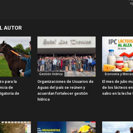
a
L AUTOR
Gestión hídrica
Economía y Merca
zo para la
Organizaciones de Usuarios de
El mes de julio m
encia de
Aguas del país se reúnen y
de los lácteos en 
ligatoria de
acuerdan fortalecer gestión
salvo en la leche 
hídrica