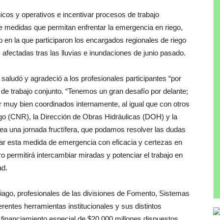
nicos y operativos e incentivar procesos de trabajo
 medidas que permitan enfrentar la emergencia en riego,
jo en la que participaron los encargados regionales de riego
afectadas tras las lluvias e inundaciones de junio pasado.
 saludó y agradeció a los profesionales participantes “por
a de trabajo conjunto. “Tenemos un gran desafío por delante;
r muy bien coordinados internamente, al igual que con otros
o (CNR), la Dirección de Obras Hidráulicas (DOH) y la
ea una jornada fructífera, que podamos resolver las dudas
nar esta medida de emergencia con eficacia y certezas en
o permitirá intercambiar miradas y potenciar el trabajo en
ad.
tiago, profesionales de las divisiones de Fomento, Sistemas
rentes herramientas institucionales y sus distintos
 financiamiento especial de $20.000 millones dispuestos