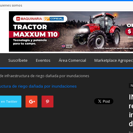
uienes somos
Suscríbete
Eventos
Área Comercial
Marketplace Agropec
 de infraestructura de riego dañada por inundaciones
N
I
 en Twitter
r
i
d
Po