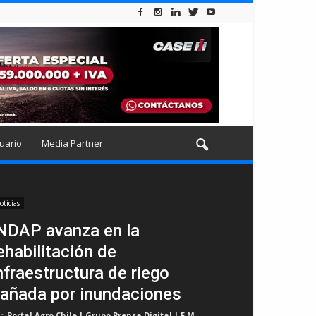
uario
Media Partner
oticias
NDAP avanza en la
ehabilitación de
nfraestructura de riego
añada por inundaciones
r
Portal Agro Chile | Grupo Prensa Digital | F.M
-