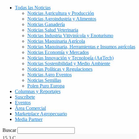
Todas las Noticias
Noticias Agricultura y Producción
Noticias Agroindustria y Alimentos
Noticias Ganadería
Noticias Salud Veterinaria
Noticias Industria Vitivinícola y Enoturismo
Noticias Maquinaria Agrícola
Noticias Maquinaria, Herramientas e Insumos agrícolas
Noticias Economía y Mercados
Noticias Innovación y Tecnología (AgTech)
Noticias Sostenibilidad y Medio Ambiente
Noticias Políticas y Regulaciones
Noticias Agro Eventos
Noticias Semillas
Polen Puro Europa
Columnas y Reportajes
Suscríbete
Eventos
Área Comercial
Marketplace Agropecuario
Media Partner
Buscar
15.3
C