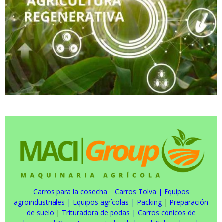
Carros para la cosecha
|
Carros Tolva
|
Equipos
agroindustriales
|
Equipos agrícolas
|
Packing
|
Preparación
de suelo
|
Trituradora de podas
|
Carros cónicos de