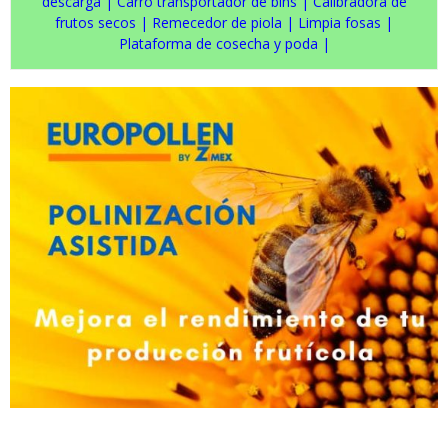
descarga
|
Carro transportador de bins
|
Calibradora de
frutos secos
|
Remecedor de piola
|
Limpia fosas
|
Plataforma de cosecha y poda
|