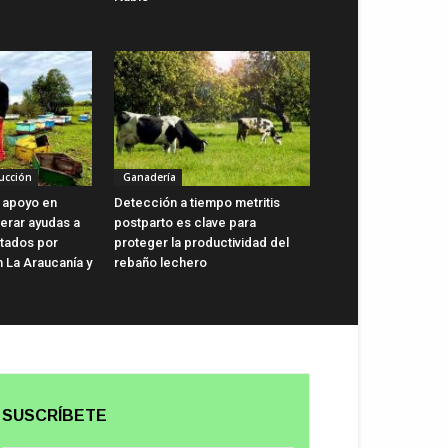
ucción
Ganadería
 apoyo en
Detección a tiempo metritis
lerar ayudas a
postparto es clave para
ctados por
proteger la productividad del
n La Araucanía y
rebaño lechero
SUSCRÍBETE