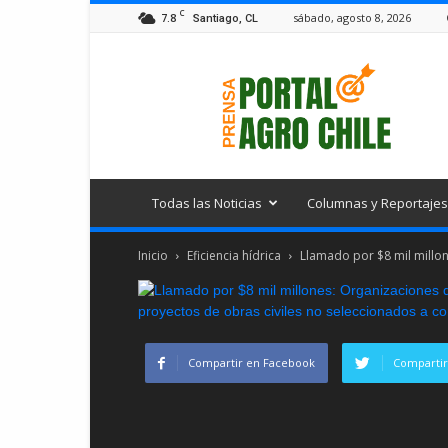
C
7.8
sábado, agosto 8, 2026
Santiago, CL
Portal
Agro
Chile
Todas las Noticias
Columnas y Reportajes
Inicio
Eficiencia hídrica
Llamado por $8 mil millon
Compartir en Facebook
Compartir