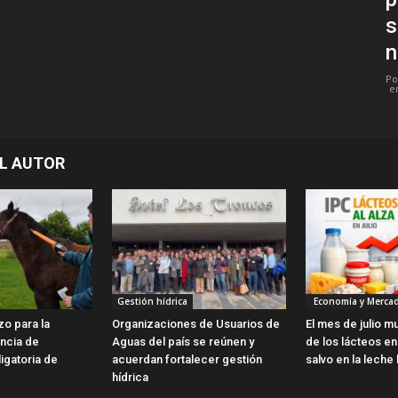
s
n
Po
e
L AUTOR
Gestión hídrica
Economía y Merca
zo para la
Organizaciones de Usuarios de
El mes de julio m
encia de
Aguas del país se reúnen y
de los lácteos en 
ligatoria de
acuerdan fortalecer gestión
salvo en la leche 
hídrica