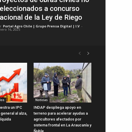
eleccionados a concurso
acional de la Ley de Riego
r
Portal Agro Chile | Grupo Prensa Digital | I.V
-
nero 16, 2025
dos
Noticias
uestra un IPC
INDAP despliega apoyo en
general al alza,
terreno para acelerar ayudas a
líquida
agricultores afectados por
sistema frontal en La Araucanía y
Ñuble