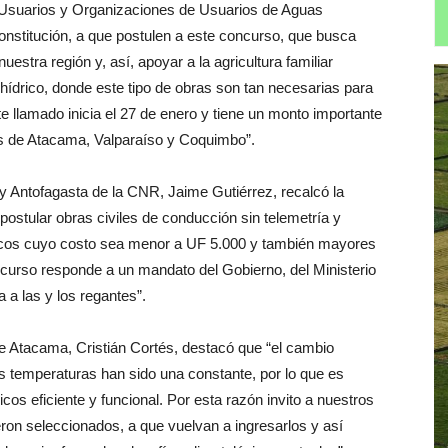
Usuarios y Organizaciones de Usuarios de Aguas
onstitución, a que postulen a este concurso, que busca
uestra región y, así, apoyar a la agricultura familiar
hídrico, donde este tipo de obras son tan necesarias para
e llamado inicia el 27 de enero y tiene un monto importante
es de Atacama, Valparaíso y Coquimbo”.
y Antofagasta de la CNR, Jaime Gutiérrez, recalcó la
ostular obras civiles de conducción sin telemetría y
ricos cuyo costo sea menor a UF 5.000 y también mayores
curso responde a un mandato del Gobierno, del Ministerio
a a las y los regantes”.
 de Atacama, Cristián Cortés, destacó que “el cambio
tas temperaturas han sido una constante, por lo que es
icos eficiente y funcional. Por esta razón invito a nuestros
ron seleccionados, a que vuelvan a ingresarlos y así