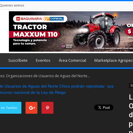
Quienes somos
Suscríbete
Eventos
Área Comercial
Marketplace Agropec
es: Organizaciones de Usuarios de Aguas del Norte...
E
L
O
 en Twitter
d
p
p