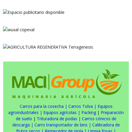
Carros para la cosecha
|
Carros Tolva
|
Equipos
agroindustriales
|
Equipos agrícolas
|
Packing
|
Preparación
de suelo
|
Trituradora de podas
|
Carros cónicos de
descarga
|
Carro transportador de bins
|
Calibradora de
frutos secos
|
Remecedor de piola
|
Limpia fosas
|