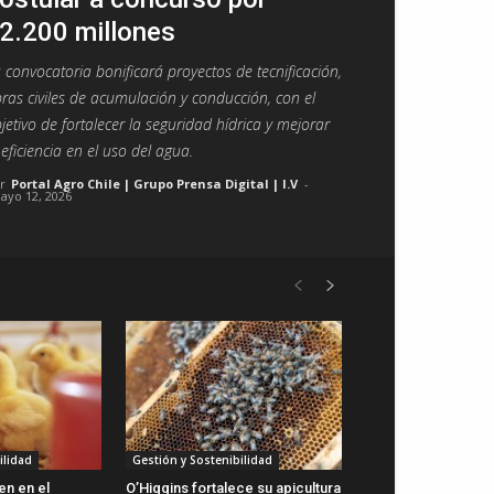
2.200 millones
 convocatoria bonificará proyectos de tecnificación,
ras civiles de acumulación y conducción, con el
jetivo de fortalecer la seguridad hídrica y mejorar
 eficiencia en el uso del agua.
r
Portal Agro Chile | Grupo Prensa Digital | I.V
-
ayo 12, 2026
ilidad
Gestión y Sostenibilidad
en en el
O’Higgins fortalece su apicultura