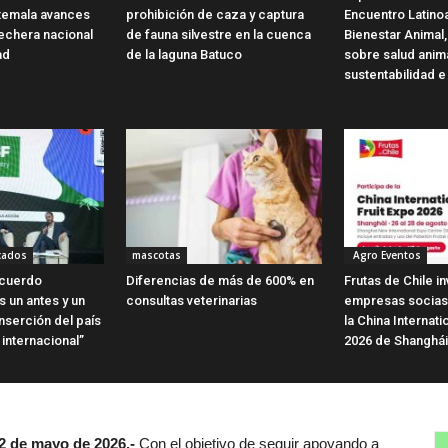
temala avances
prohibición de caza y captura
Encuentro Latin
 lechera nacional
de fauna silvestre en la cuenca
Bienestar Animal,
ad
de la laguna Batuco
sobre salud anim
sustentabilidad e
cados
mascotas
Agro Eventos
Acuerdo
Diferencias de más de 600% en
Frutas de Chile in
 un antes y un
consultas veterinarias
empresas socias 
nserción del país
la China Internati
internacional”
2026 de Shanghái
2 de mayo de 2026.-
Con el objetivo de seguir apoyando a