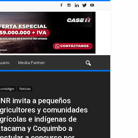
uario
Media Partner
undoAgro
Noticias
NR invita a pequeños
gricultores y comunidades
grícolas e indígenas de
tacama y Coquimbo a
ostular a concurso por