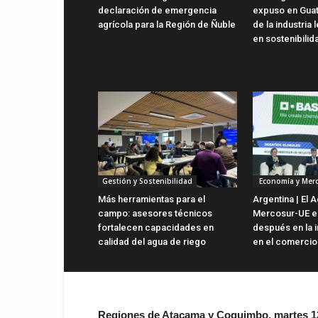
declaración de emergencia
expuso en Gua
agrícola para la Región de Ñuble
de la industria
en sostenibilid
Gestión y Sostenibilidad
Economía y Mer
Más herramientas para el
Argentina | El 
campo: asesores técnicos
Mercosur-UE es
fortalecen capacidades en
después en la i
calidad del agua de riego
en el comercio 
Regiones de Atacama y Coquimbo, martes 1