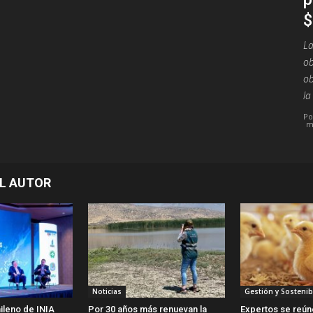
$
La
ob
ob
la
Po
m
L AUTOR
Noticias
Gestión y Sostenib
ileno de INIA
Por 30 años más renuevan la
Expertos se reún