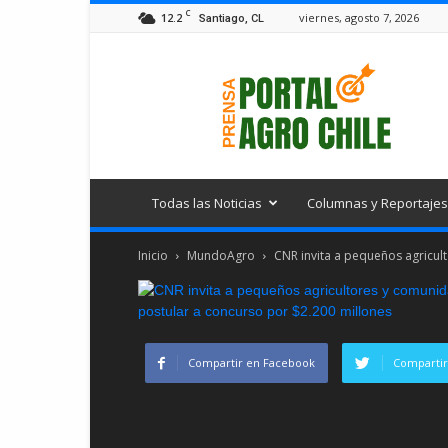
C
12.2
viernes, agosto 7, 2026
Santiago, CL
Portal
Agro
Chile
Todas las Noticias
Columnas y Reportajes
Inicio
MundoAgro
CNR invita a pequeños agricul
Compartir en Facebook
Compartir