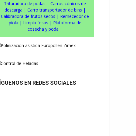
Trituradora de podas
|
Carros cónicos de
descarga
|
Carro transportador de bins
|
Calibradora de frutos secos
|
Remecedor de
piola
|
Limpia fosas
|
Plataforma de
cosecha y poda
|
ÍGUENOS EN REDES SOCIALES