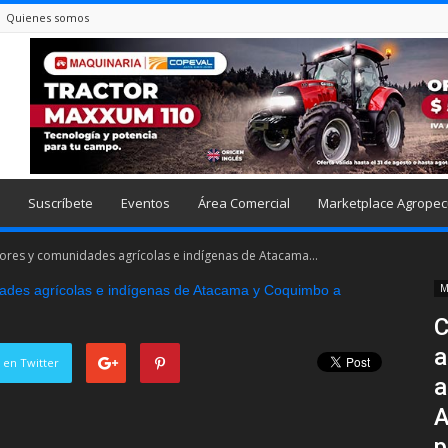
Quienes somos
Suscríbete
Eventos
Área Comercial
Marketplace Agropec
tores y comunidades agrícolas e indígenas de Atacama...
M
C
a
 en Twitter
a
A
p