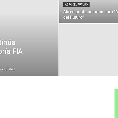
AGRO DEL FUTURO
Abren postulaciones para “
del Futuro”
tinúa
oría FIA
unio 5, 2021