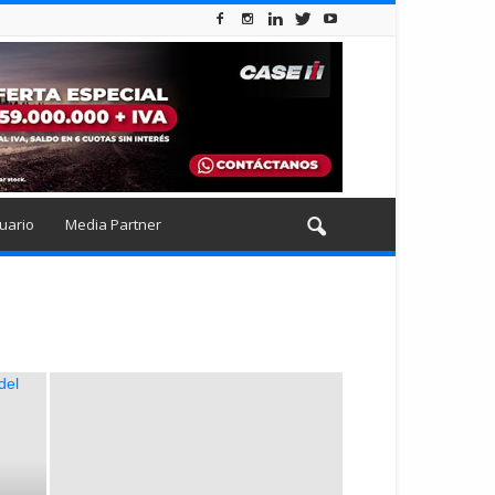
uario
Media Partner