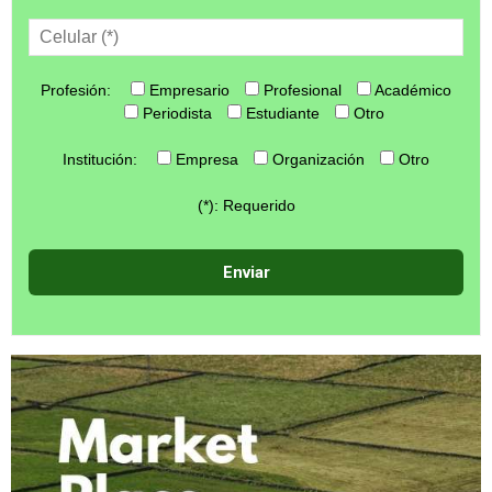
Profesión:
Empresario
Profesional
Académico
Periodista
Estudiante
Otro
Institución:
Empresa
Organización
Otro
(*): Requerido