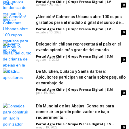
Portal Agro Chile | Grupo Prensa Digital | I.V
-
octubre 24, 2023
0
¡Atención! Colmenas Urbanas abre 100 cupos
gratuitos para el módulo digital del curso de...
Portal Agro Chile | Grupo Prensa Digital | I.V
-
octubre 10, 2023
0
Delegación chilena representará al país en el
evento apícola más grande del mundo
Portal Agro Chile | Grupo Prensa Digital | S.M
-
agosto 19, 2022
0
De Mulchén, Quilaco y Santa Bárbara:
Apicultores participan en charla sobre pequeño
escarabajo de...
Portal Agro Chile | Grupo Prensa Digital | S.M
-
julio 15, 2022
0
Día Mundial de las Abejas: Consejos para
construir un jardín polinizador de bajo
requerimiento...
Portal Agro Chile / Grupo Prensa Digital | E.V
-
mayo 19, 2022
0