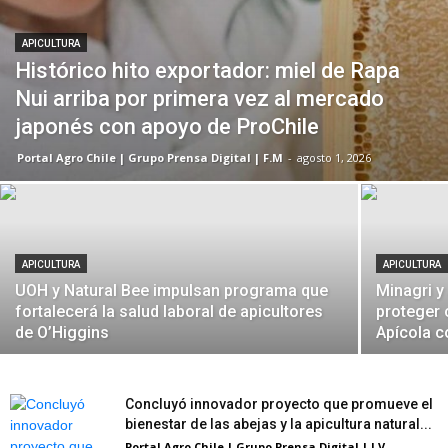
APICULTURA
Histórico hito exportador: miel de Rapa
Nui arriba por primera vez al mercado
japonés con apoyo de ProChile
Portal Agro Chile | Grupo Prensa Digital | F.M
-
agosto 1, 2026
APICULTURA
APICULTURA
UOH y Natural Bee impulsan programa que
Minagri y
fortalecerá la salud laboral de apicultores
proteger
de O’Higgins
Apícola c
Concluyó innovador proyecto que promueve el
bienestar de las abejas y la apicultura natural...
Portal Agro Chile | Grupo Prensa Digital | I.V
-