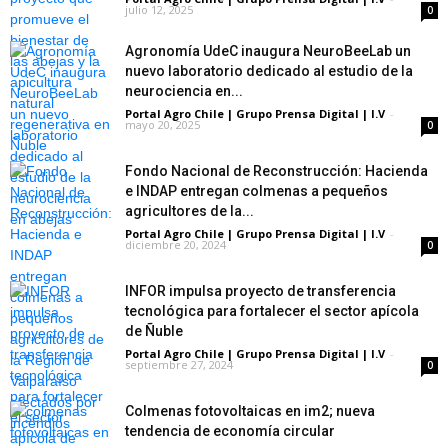
julio 12, 2025
0
Agronomía UdeC inaugura NeuroBeeLab un
nuevo laboratorio dedicado al estudio de la
neurociencia en...
Portal Agro Chile | Grupo Prensa Digital | I.V
-
mayo 20, 2025
0
Fondo Nacional de Reconstrucción: Hacienda
e INDAP entregan colmenas a pequeños
agricultores de la...
Portal Agro Chile | Grupo Prensa Digital | I.V
-
diciembre 20, 2024
0
INFOR impulsa proyecto de transferencia
tecnológica para fortalecer el sector apícola
de Ñuble
Portal Agro Chile | Grupo Prensa Digital | I.V
-
septiembre 27, 2024
0
Colmenas fotovoltaicas en im2; nueva
tendencia de economía circular