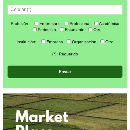
Profesión:
Empresario
Profesional
Académico
Periodista
Estudiante
Otro
Institución:
Empresa
Organización
Otro
(*): Requerido