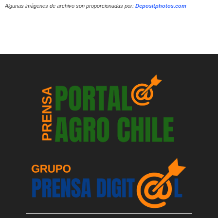
Algunas imágenes de archivo son proporcionadas por:
Depositphotos.com