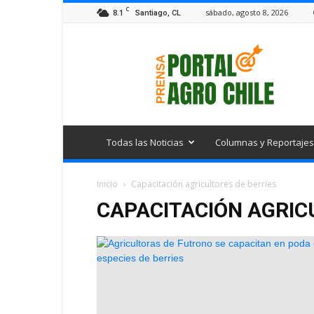
C
8.1
sábado, agosto 8, 2026
Santiago, CL
Portal
Agro
Chile
Todas las Noticias
Columnas y Reportajes
Inicio
Capacitación agricultores de berries
CAPACITACIÓN AGRIC