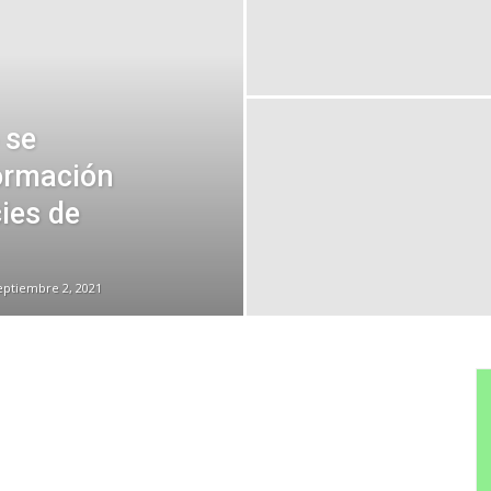
 se
ormación
cies de
eptiembre 2, 2021