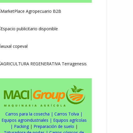
Carros para la cosecha
|
Carros Tolva
|
Equipos agroindustriales
|
Equipos agrícolas
|
Packing
|
Preparación de suelo
|
Trituradora de podas
|
Carros cónicos de