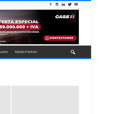
uario
Media Partner