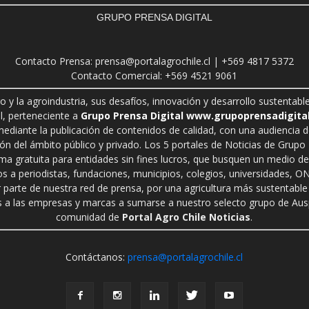
GRUPO PRENSA DIGITAL
Contacto Prensa: prensa@portalagrochile.cl | +569 4817 5372
Contacto Comercial: +569 4521 9061
ro y la agroindustria, sus desafíos, innovación y desarrollo sustenta
l, perteneciente a
Grupo Prensa Digital www.grupoprensadigital
 mediante la publicación de contenidos de calidad, con una audiencia 
n del ámbito público y privado. Los 5 portales de Noticias de Grupo P
rma gratuita para entidades sin fines lucros, que busquen un medio de 
s a periodistas, fundaciones, municipios, colegios, universidades, ON
r parte de nuestra red de prensa, por una agricultura más sustentable 
a las empresas y marcas a sumarse a nuestro selecto grupo de Auspi
comunidad de
Portal Agro Chile Noticias
.
Contáctanos:
prensa@portalagrochile.cl