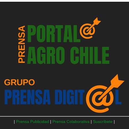
|
Prensa Publicidad
|
Prensa Colaborativa
|
Suscríbete
|