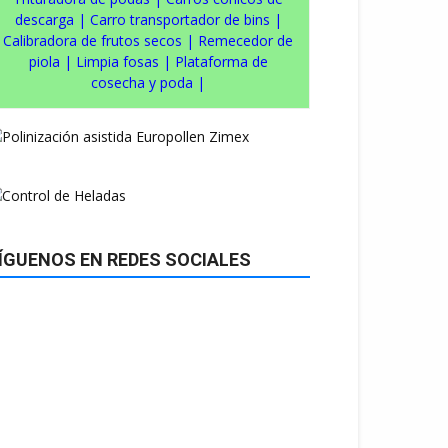
descarga
|
Carro transportador de bins
|
Calibradora de frutos secos
|
Remecedor de
piola
|
Limpia fosas
|
Plataforma de
cosecha y poda
|
ÍGUENOS EN REDES SOCIALES