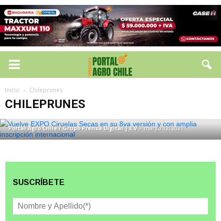
CHILEPRUNES
Vuelve EXPO Ciruelas Secas en su 8va
Inicio
Chileprunes
versión y con amplia inscripción
CHILEPRUNES
internacional
Portal Agro Chile / Grupo Prensa Digital | E.V
-
marzo 12, 2021
SUSCRÍBETE