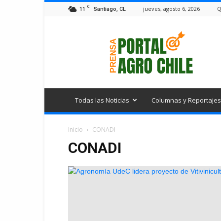
C
11
jueves, agosto 6, 2026
Q
Santiago, CL
Portal
Agro
Chile
Todas las Noticias
Columnas y Reportajes
Inicio
CONADI
CONADI