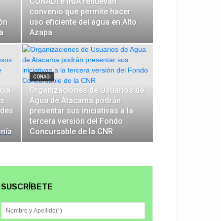
CONADI e INIA renuevan
convenio que permite hacer
ón
uso eficiente del agua en Alto
a
Azapa
CONADI
cia
Organizaciones de Usuarios de
es
Agua de Atacama podrán
ades
presentar sus iniciativas a la
tercera versión del Fondo
anía
Concursable de la CNR
SUSCRÍBETE