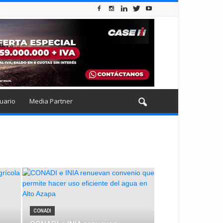
uario
Media Partner
CONADI