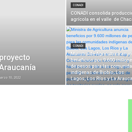
CONADI
CONADI consolida producci
agrícola en el valle de Chac
CONADI
Ministra de Agricultura anun
proyecto
beneficios por 9.600 millon
a Araucanía
de pesos para las comunid
indígenas de Biobío, Los
arzo 10, 2022
Lagos, Los Ríos y La Arauc