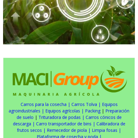
Carros para la cosecha
|
Carros Tolva
|
Equipos
agroindustriales
|
Equipos agrícolas
|
Packing
|
Preparación
de suelo
|
Trituradora de podas
|
Carros cónicos de
descarga
|
Carro transportador de bins
|
Calibradora de
frutos secos
|
Remecedor de piola
|
Limpia fosas
|
Plataforma de cosecha y poda
|