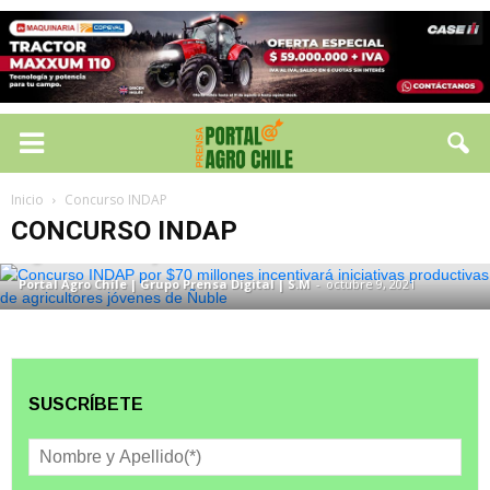
CONCURSO INDAP
Concurso INDAP por $70 millones
Inicio
Concurso INDAP
incentivará iniciativas productivas de
CONCURSO INDAP
agricultores jóvenes de Ñuble
Portal Agro Chile | Grupo Prensa Digital | S.M
-
octubre 9, 2021
SUSCRÍBETE