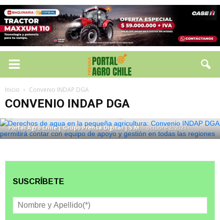
CONVENIO INDAP DGA
Derechos de agua en la pequeña
agricultura: Convenio INDAP DGA
Inicio
Convenio INDAP DGA
permitirá contar con equipo de apoyo y
CONVENIO INDAP DGA
gestión en todas las regiones
Portal Agro Chile | Grupo Prensa Digital | S.M
-
octubre 2, 2021
SUSCRÍBETE