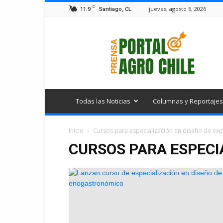
C
11.9
jueves, agosto 6, 2026
Santiago, CL
Portal
Agro
Chile
Todas las Noticias
Columnas y Reportajes
Inicio
Cursos para especialización en diseño de exp
CURSOS PARA ESPECIA