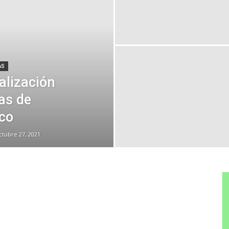
AS
alización
as de
co
ctubre 27, 2021