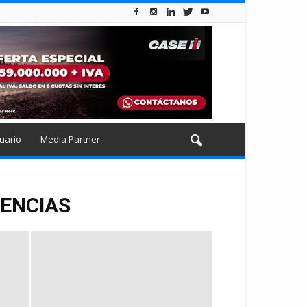
uario
Media Partner
IENCIAS