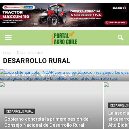
DESARROLLO RURAL
Expo Chile Agrícola: INDAP cierra su
participación revisando los ejes
Inicio
Desarrollo rural
estratégicos del Prodesal y la politíca
DESARROLLO RURAL
nacional de desarrollo rural
Portal Agro Chile | Grupo Prensa Digital | S.M
-
agosto 28, 2021
DESARROLLO 
DESARROLLO RURAL
La asocia
Gobierno concreta la primera sesión del
el desarr
Consejo Nacional de Desarrollo Rural
Alto Biob