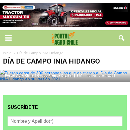
DÍA DE CAMPO INIA HIDANGO
Fueron cerca de 300 personas las que
Inicio
Día de Campo INIA Hidango
asistieron al Día de Campo INIA Hidango
DÍA DE CAMPO INIA HIDANGO
en su versión 2021.
Portal Agro Chile | Grupo Prensa Digital | S.M
-
noviembre 4, 2021
SUSCRÍBETE