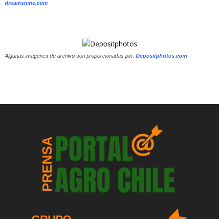
dreamstime.com
Algunas imágenes de archivo son proporcionadas por:
Depositphotos.com