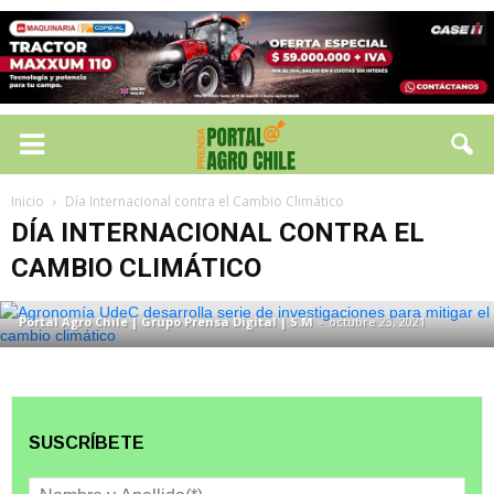
DÍA INTERNACIONAL CONTRA EL CAMBIO CLIMÁTICO
Inicio
Día Internacional contra el Cambio Climático
Agronomía UdeC desarrolla serie de
DÍA INTERNACIONAL CONTRA EL
investigaciones para mitigar el cambio
CAMBIO CLIMÁTICO
climático
Portal Agro Chile | Grupo Prensa Digital | S.M
-
octubre 23, 2021
SUSCRÍBETE