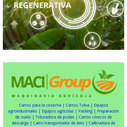
Carros para la cosecha
|
Carros Tolva
|
Equipos
agroindustriales
|
Equipos agrícolas
|
Packing
|
Preparación
de suelo
|
Trituradora de podas
|
Carros cónicos de
descarga
|
Carro transportador de bins
|
Calibradora de