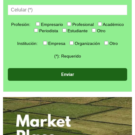
Profesión:
Empresario
Profesional
Académico
Periodista
Estudiante
Otro
Institución:
Empresa
Organización
Otro
(*): Requerido