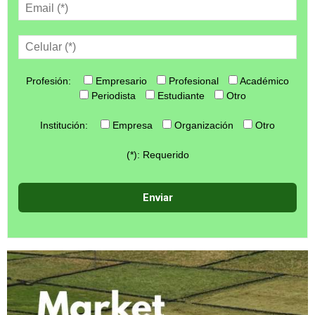
Profesión:
Empresario
Profesional
Académico
Periodista
Estudiante
Otro
Institución:
Empresa
Organización
Otro
(*): Requerido