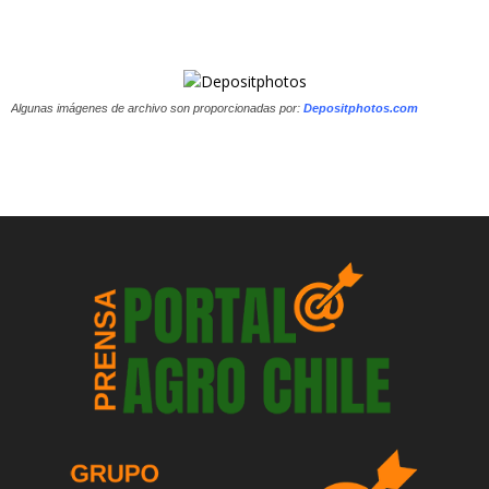
Algunas imágenes de archivo son proporcionadas por:
Depositphotos.com