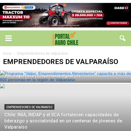
EMPRENDEDORES DE VALPARAÍSO
Programa “Valpo: Emprendimientos
Inicio
Emprendedores de valparaíso
Alimentarios” capacita a más de 800
EMPRENDEDORES DE VALPARAÍSO
personas en la región de Valparaíso
Portal Agro Chile | Grupo Prensa Digital | I.V
-
febrero 8, 2024
EMPRENDEDORES DE VALPARAÍSO
Chile: INIA, INDAP y el IICA fortalecen capacidades de
liderazgo y asociatividad en un centenar de jóvenes de
Valparaíso