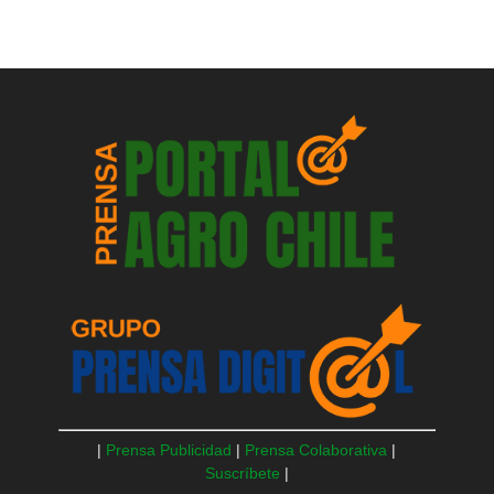
|
Prensa Publicidad
|
Prensa Colaborativa
|
Suscríbete
|