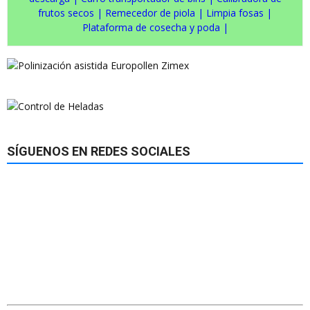
frutos secos
|
Remecedor de piola
|
Limpia fosas
|
Plataforma de cosecha y poda
|
SÍGUENOS EN REDES SOCIALES