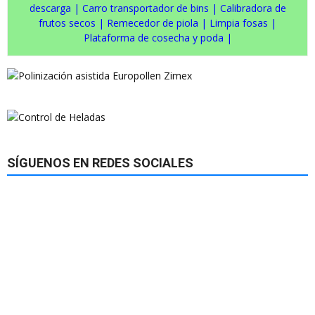
descarga
|
Carro transportador de bins
|
Calibradora de
frutos secos
|
Remecedor de piola
|
Limpia fosas
|
Plataforma de cosecha y poda
|
SÍGUENOS EN REDES SOCIALES