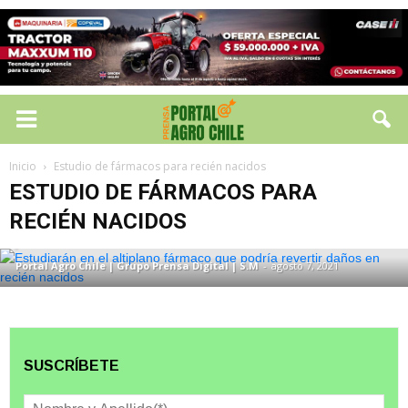
Inicio
Estudio de fármacos para recién nacidos
ESTUDIO DE FÁRMACOS PARA
ESTUDIO DE FÁRMACOS PARA RECIÉN NACIDOS
Estudiarán en el altiplano fármaco que
RECIÉN NACIDOS
podría revertir daños en recién nacidos
Portal Agro Chile | Grupo Prensa Digital | S.M
-
agosto 7, 2021
SUSCRÍBETE