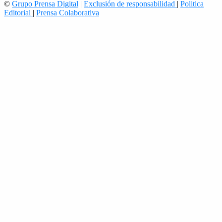
©
Grupo Prensa Digital
|
Exclusión de responsabilidad
|
Politica
Editorial
|
Prensa Colaborativa