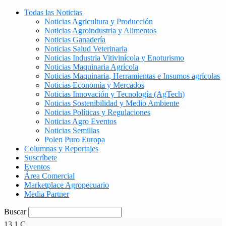
Todas las Noticias
Noticias Agricultura y Producción
Noticias Agroindustria y Alimentos
Noticias Ganadería
Noticias Salud Veterinaria
Noticias Industria Vitivinícola y Enoturismo
Noticias Maquinaria Agrícola
Noticias Maquinaria, Herramientas e Insumos agrícolas
Noticias Economía y Mercados
Noticias Innovación y Tecnología (AgTech)
Noticias Sostenibilidad y Medio Ambiente
Noticias Políticas y Regulaciones
Noticias Agro Eventos
Noticias Semillas
Polen Puro Europa
Columnas y Reportajes
Suscríbete
Eventos
Área Comercial
Marketplace Agropecuario
Media Partner
Buscar
13.1
C