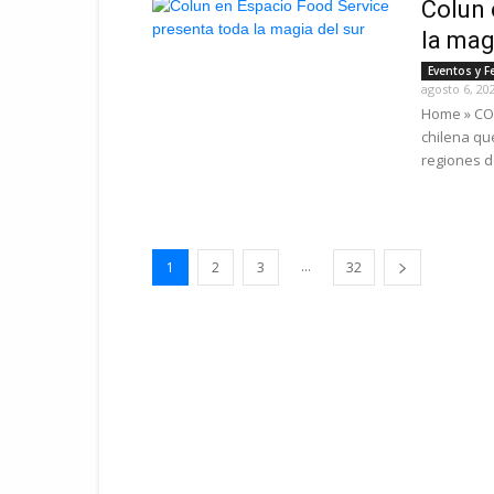
Colun 
la mag
Eventos y F
agosto 6, 20
Home » COL
chilena qu
regiones de
...
1
2
3
32