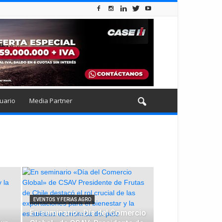
uario
Media Partner
EVENTOS Y FERIAS AGRO
En seminario «Día del Comercio