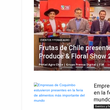
EVENTOS Y FERIAS AGRO
Frutas de Chile present
Produce & Floral Show 
Portal Agro Chile | Grupo Prensa Digital | F.M
-
o
Empres
en la 
mund
Eventos y F