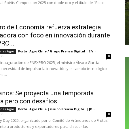
al Spirits Competition 2025 con doble oro y el título de “Pisco
ro de Economía refuerza estrategia
adora con foco en innovación durante
RO...
Portal Agro Chile / Grupo Prensa Digital | E.V
-
erias Agro
025
0
 inauguración de ENEXPRO 2025, el ministro Álvaro García
 necesidad de impulsar la innovación y el cambio tecnológico
s ...
nos: Se proyecta una temporada
va pero con desafíos
Portal Agro Chile | Grupo Prensa Digital | JP
-
erias Agro
025
0
ry Day 2025, organizado por el Comité de Arándanos de Frutas
unto a productores y exportadores para discutir las