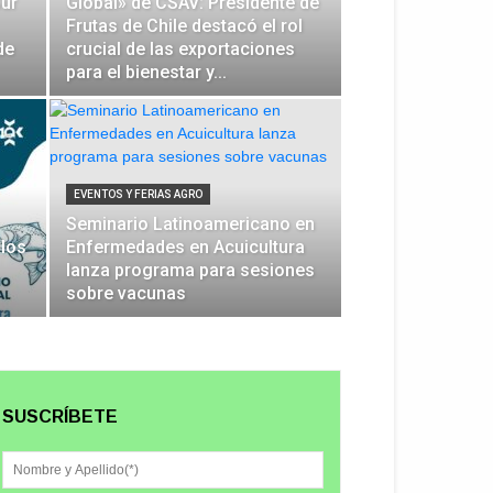
ur
Global» de CSAV: Presidente de
Frutas de Chile destacó el rol
de
crucial de las exportaciones
para el bienestar y...
EVENTOS Y FERIAS AGRO
Seminario Latinoamericano en
 los
Enfermedades en Acuicultura
lanza programa para sesiones
sobre vacunas
SUSCRÍBETE