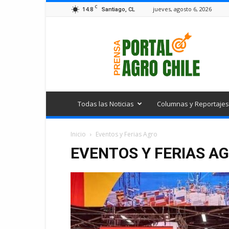
C
14.8
jueves, agosto 6, 2026
Santiago, CL
Portal
Agro
Chile
Todas las Noticias
Columnas y Reportajes
Inicio
Eventos y Ferias Agro
EVENTOS Y FERIAS A