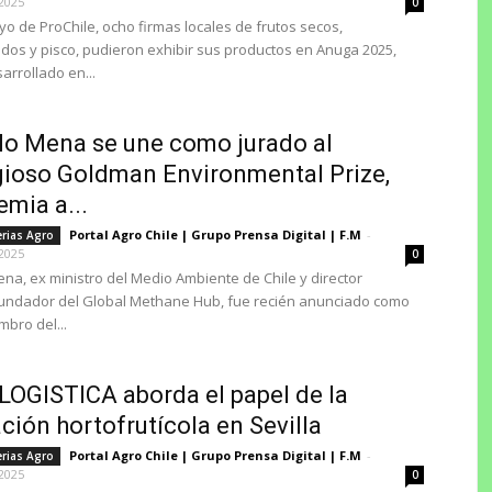
2025
0
yo de ProChile, ocho firmas locales de frutos secos,
dos y pisco, pudieron exhibir sus productos en Anuga 2025,
arrollado en...
o Mena se une como jurado al
gioso Goldman Environmental Prize,
emia a...
Portal Agro Chile | Grupo Prensa Digital | F.M
-
erias Agro
2025
0
na, ex ministro del Medio Ambiente de Chile y director
fundador del Global Methane Hub, fue recién anunciado como
bro del...
LOGISTICA aborda el papel de la
ción hortofrutícola en Sevilla
Portal Agro Chile | Grupo Prensa Digital | F.M
-
erias Agro
2025
0