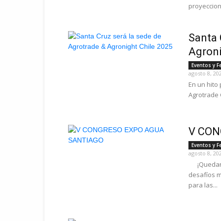
proyeccion
Santa 
Agroni
Eventos y F
agosto 8, 20
En un hito 
Agrotrade C
V CON
Eventos y F
agosto 8, 20
¡Quedan so
desafíos m
para las...