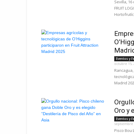
Sevilla, 16
FRUIT LOGI
Hortofrutíc
Empres
O’Higg
Madri
Eventos y F
octubre 15, 
Rancagua, 
tecnológica
Madrid 2025
Orgull
Oro y e
Eventos y F
septiembre 
Pisco Bou 