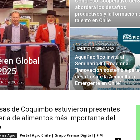
Congreso Cooperativo del S
abordará los desafíos
productivos y la formación 
talento en Chile
EVENTOS Y FERIAS AGRO
AquaPacífico invita al
e en Global
Seminario Internacional
2025
“Innovación sostenible para
desafíos de la Acuicultura
ctubre 20, 2025
Emergente en Chile”
as de Coquimbo estuvieron presentes
feria de alimentos más importante del
o
Portal Agro Chile | Grupo Prensa Digital | F.M
-
erias Agro