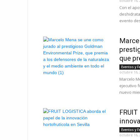
octubre 16, 
Con el apo
deshidrata
evento des
Marcel
presti
que pr
Eventos y F
octubre 16, 
Marcelo Me
ejecutivo 
nuevo miem
FRUIT 
innova
Eventos y F
octubre 16, 