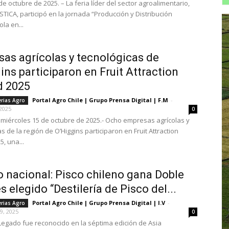
 de octubre de 2025. – La feria líder del sector agroalimentario,
STICA, participó en la jornada “Producción y Distribución
ola en...
as agrícolas y tecnológicas de
ins participaron en Fruit Attraction
d 2025
Portal Agro Chile | Grupo Prensa Digital | F.M
-
erias Agro
2025
0
miércoles 15 de octubre de 2025.- Ocho empresas agrícolas y
s de la región de O’Higgins participaron en Fruit Attraction
, una...
o nacional: Pisco chileno gana Doble
s elegido “Destilería de Pisco del...
Portal Agro Chile | Grupo Prensa Digital | I.V
-
erias Agro
9, 2025
0
Legado fue reconocido en la séptima edición de Asia