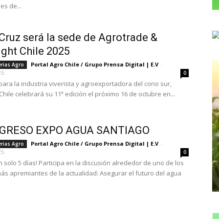
es de...
Cruz será la sede de Agrotrade &
ght Chile 2025
Portal Agro Chile / Grupo Prensa Digital | E.V
-
erias Agro
25
0
para la industria viverista y agroexportadora del cono sur,
hile celebrará su 11ª edición el próximo 16 de octubre en...
GRESO EXPO AGUA SANTIAGO
Portal Agro Chile / Grupo Prensa Digital | E.V
-
erias Agro
25
0
lo 5 días! Participa en la discusión alrededor de uno de los
ás apremiantes de la actualidad: Asegurar el futuro del agua