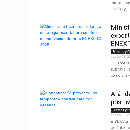
Internation
Distillery...
Minist
export
ENEXP
Eventos y F
agosto 28, 2
Durante la
subrayó la
como pilare
Aránda
positi
Eventos y F
agosto 25, 2
El Blueber
de Chile, j