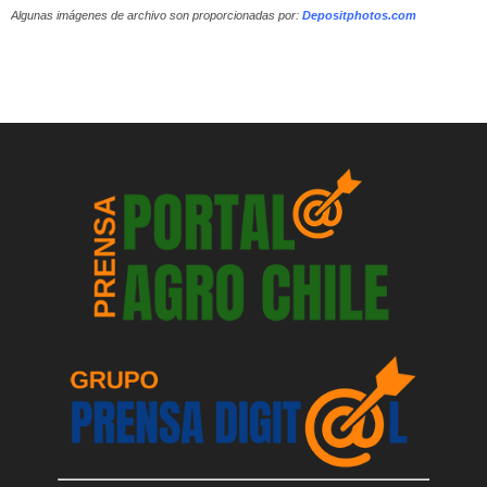
Algunas imágenes de archivo son proporcionadas por:
Depositphotos.com