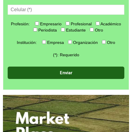
Profesión:
Empresario
Profesional
Académico
Periodista
Estudiante
Otro
Institución:
Empresa
Organización
Otro
(*): Requerido