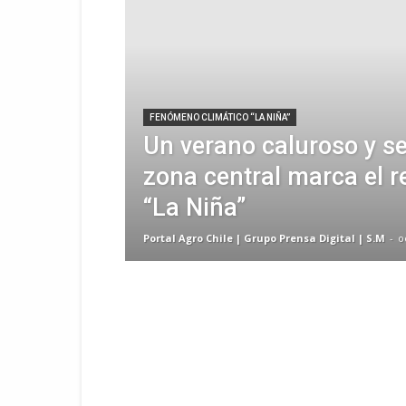
FENÓMENO CLIMÁTICO “LA NIÑA”
Un verano caluroso y se
zona central marca el r
“La Niña”
Portal Agro Chile | Grupo Prensa Digital | S.M
-
o