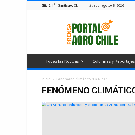
C
6.1
sábado, agosto 8, 2026
Santiago, CL
Portal
Agro
Chile
Todas las Noticias
Columnas y Reportajes
Inicio
Fenómeno climático “La Niña”
FENÓMENO CLIMÁTICO