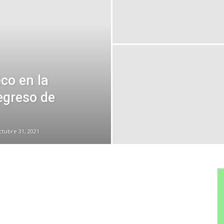
co en la
egreso de
ctubre 31, 2021