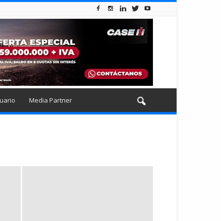
uario
Media Partner