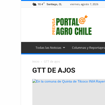
C
10.4
viernes, agosto 7, 2026
Santiago, CL
Portal
Agro
Chile
Todas las Noticias
Columnas y Reportajes
Inicio
GTT de ajos
GTT DE AJOS