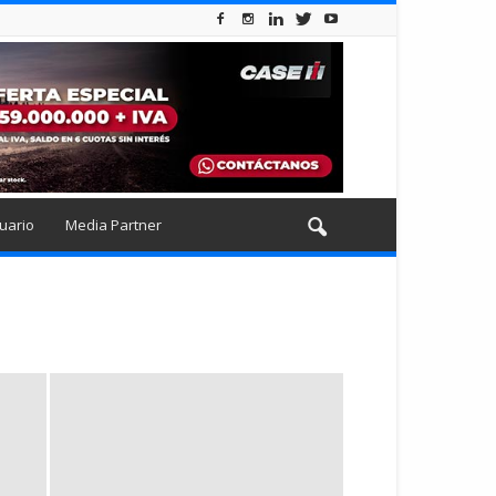
uario
Media Partner